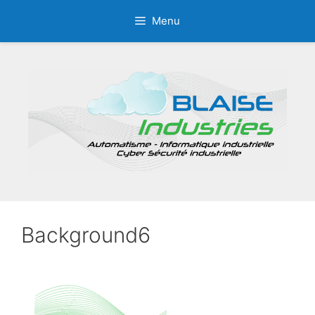
Aller
Menu
au
contenu
Background6